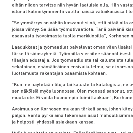
eihän niiden tarvitse niin hyvän laatuisia olla. Hän vastas
istunut kolmekymmentä vuotta näissä väliaikaisissa tilo
”Se ymmärrys on vähän kasvanut siinä, että pitää olla asi
joissa viihtyy. Se lisää työmotivaatiota. Tänä päivänä ki
osaavasta työvoimasta tuolla markkinoilla”, Korhonen 
Laadukkaat ja työmaatilat palvelevat oman väen lisäks
tärkeitä sidosryhmiä. Työmailla vierailee säännöllisesti
tilaajan edustajia. Jos työmaatiloista tai kalusteista tul
sekalainen, epämääräinen ensivaikutelma, se ei varsina
luottamusta rakentajan osaamista kohtaan.
”Kun me näytetään tiloja tai kalusteita katalogista, ne o
sen näköisiä myös luonnossa. Olen monesti sanonut, ett
muuta ole. Ei voida huonompia toimittaakaan”, Korhone
Avoimuus on Korhosen mukaan tärkeä sana, johon kiteyt
paljon. Renta pyrkii aina tekemään asiat mahdollisimm
ja helposti, yhdessä asiakkaan kanssa.
Myös hinnoittelu on avointa. Epämääräisten tunti- tai m