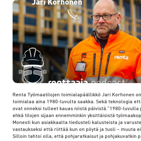
Renta Työmaatilojen toimialapäällikkö Jari Korhonen o
toimialaa aina 1980-luvulta saakka. Sekä teknologia et
ovat onneksi tulleet kauas niistä päivistä.”1980-luvulla 
ehkä tilojen sijaan ennemminkin yksittäisistä työmaakop
Monesti kun asiakkaalta tiedusteli kalusteista ja varuste
vastaukseksi että riittää kun on pöytä ja tuoli – muuta ei
Silloin tahtoi olla, että pohjaratkaisut ja pohjakuvatkin pi