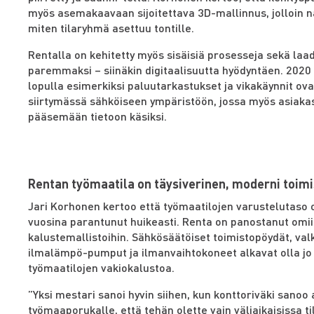
myös asemakaavaan sijoitettava 3D-mallinnus, jolloin 
miten tilaryhmä asettuu tontille.
Rentalla on kehitetty myös sisäisiä prosesseja sekä la
paremmaksi – siinäkin digitaalisuutta hyödyntäen. 202
lopulla esimerkiksi paluutarkastukset ja vikakäynnit ova
siirtymässä sähköiseen ympäristöön, jossa myös asiaka
pääsemään tietoon käsiksi.
Rentan työmaatila on täysiverinen, moderni toimi
Jari Korhonen kertoo että työmaatilojen varustelutaso 
vuosina parantunut huikeasti. Renta on panostanut omi
kalustemallistoihin. Sähkösäätöiset toimistopöydät, val
ilmalämpö-pumput ja ilmanvaihtokoneet alkavat olla jo
työmaatilojen vakiokalustoa.
”Yksi mestari sanoi hyvin siihen, kun konttoriväki sanoo 
työmaaporukalle, että tehän olette vain väliaikaisissa ti