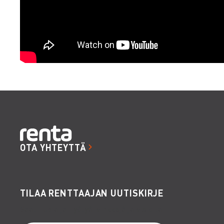
OTA YHTEYTTÄ
TILAA RENTTAAJAN UUTISKIRJE
Saat hupia ja hyötyä, vinkkejä ja visioita