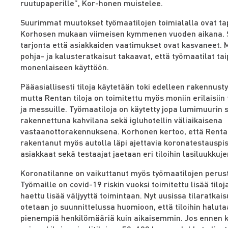
ruutupaperille”, Kor-honen muistelee.
Suurimmat muutokset työmaatilojen toimialalla ovat t
Korhosen mukaan viimeisen kymmenen vuoden aikana. 
tarjonta että asiakkaiden vaatimukset ovat kasvaneet. 
pohja- ja kalusteratkaisut takaavat, että työmaatilat ta
monenlaiseen käyttöön.
Pääasiallisesti tiloja käytetään toki edelleen rakennust
mutta Rentan tiloja on toimitettu myös moniin erilaisiin
ja messuille. Työmaatiloja on käytetty jopa lumimuurin 
rakennettuna kahvilana sekä igluhotellin väliaikaisena
vastaanottorakennuksena. Korhonen kertoo, että Renta o
rakentanut myös autolla läpi ajettavia koronatestauspist
asiakkaat sekä testaajat jaetaan eri tiloihin lasiluukkuje
Koronatilanne on vaikuttanut myös työmaatilojen perus
Työmaille on covid-19 riskin vuoksi toimitettu lisää tiloja
haettu lisää väljyyttä toimintaan. Nyt uusissa tilaratkais
otetaan jo suunnittelussa huomioon, että tiloihin halut
pienempiä henkilömääriä kuin aikaisemmin. Jos ennen 