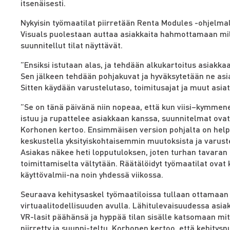
itsenäisesti.
Nykyisin työmaatilat piirretään Renta Modules -ohjelma
Visuals puolestaan auttaa asiakkaita hahmottamaan mi
suunnitellut tilat näyttävät.
”Ensiksi istutaan alas, ja tehdään alkukartoitus asiakka
Sen jälkeen tehdään pohjakuvat ja hyväksytetään ne asi
Sitten käydään varustelutaso, toimitusajat ja muut asiat
”Se on tänä päivänä niin nopeaa, että kun viisi–kymmen
istuu ja rupattelee asiakkaan kanssa, suunnitelmat ovat
Korhonen kertoo. Ensimmäisen version pohjalta on hel
keskustella yksityiskohtaisemmin muutoksista ja varust
Asiakas näkee heti lopputuloksen, joten turhan tavaran
toimittamiselta vältytään. Räätälöidyt työmaatilat ovat
käyttövalmii-na noin yhdessä viikossa.
Seuraava kehitysaskel työmaatiloissa tullaan ottamaan
virtuaalitodellisuuden avulla. Lähitulevaisuudessa asiak
VR-lasit päähänsä ja hyppää tilan sisälle katsomaan mi
piirretty ja suunni-teltu. Korhonen kertoo, että kehitys