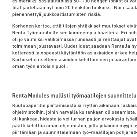
esimerkiksi sosiaalitiloissa 50–100 hengen lohkot oliva
tilat jaotellaan nyt noin 20 henkilön lohkoiksi. Näin saa
pienennettyä joukkoaltistumisten riskiä.
Korhonen kertoo, että tilojen yhtäkkiset muutokset eivä
Renta Työmaatiloille sen kummempia haasteita. Eri poh
oli jo valmiiksi valikoimassa runsaasti ja renttaajat ova
toimimaan joustavasti. Uudet ideat saadaan Rentalla hy
ketterästi ja nopeasti käytäntöön asiakkaiden arkea he
Korhoselle itselleen asioiden kehittäminen ja parantam
oman työn antoisin puoli.
Renta Modules mullisti työmaatilojen suunnittelu
Ruutupaperille piirtämisestä siirryttiin aikanaan raskais
ohjelmistoihin, joihin harvalla kuitenkaan oli osaamista.
oli kankeaa, hidasta ja vei turhan paljon arvokasta työa
päätti kehittää oman ohjelmiston, jolla jokainen myyjä p
piirtämään ja suunnittelemaan työ-maatilojen pohjaratk