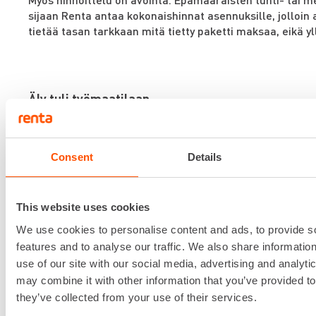
sijaan Renta antaa kokonaishinnat asennuksille, jolloin 
tietää tasan tarkkaan mitä tietty paketti maksaa, eikä yll
Äly tuli työmaatilaan
Siisti, raikas ja fiksusti kalustettu tila on vasta perustas
työmaatilat varustetaan usein valmiiksi palomuurilla ja 
sekä langattomalla tietoverkolla asiakkaan tarpeiden 
Consent
Details
erilaiset infonäytöt ovat yleistyneet ja ne on helppo lii
kokonaisratkaisuun.
This website uses cookies
Rentan kumppanin avulla verkko ja laitteet ovat aina
etävalvonnassa sekä ylläpidossa, jolloin taataan asiakk
We use cookies to personalise content and ads, to provide s
toimintavarma it-ympäristö. Tilat voidaan varustaa my
features and to analyse our traffic. We also share informatio
etävalvottavilla älylukoilla, kulunvalvonnalla,
use of our site with our social media, advertising and analyt
murtohälytyslaitteistolla ja palonilmaisimilla. Älykkään
may combine it with other information that you’ve provided to
saa Rentalta avaimet käteen -tyyppisenä valmiina paket
they’ve collected from your use of their services.
”Siihen suuntaan ollaan menossa, että toimituksen muk