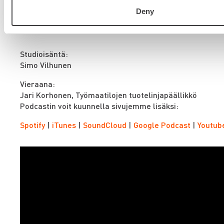
varusteineen. Asiakkaan ei tarvitse sitten erikseen läht
Deny
hankkimaan asioita”, Korhonen toteaa.
Studioisäntä:
Simo Vilhunen
Vieraana:
Jari Korhonen, Työmaatilojen tuotelinjapäällikkö
Podcastin voit kuunnella sivujemme lisäksi:
Spotify
|
iTunes
|
SoundCloud
|
Google Podcast
|
Youtub