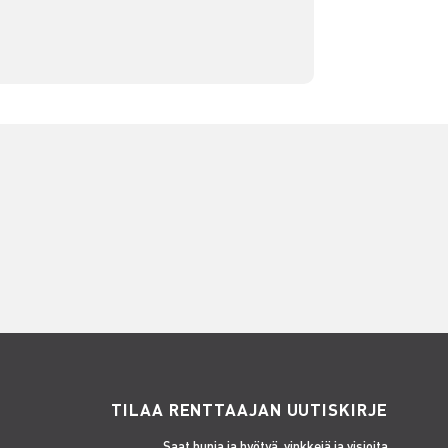
TILAA RENTTAAJAN UUTISKIRJE
Saat hupia ja hyötyä, vinkkejä ja visioita