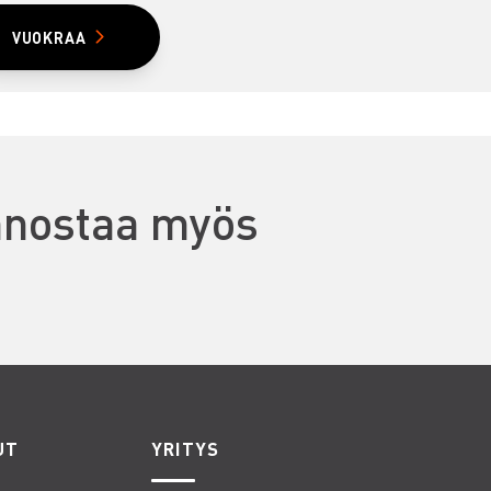
VUOKRAA
innostaa myös
UT
YRITYS