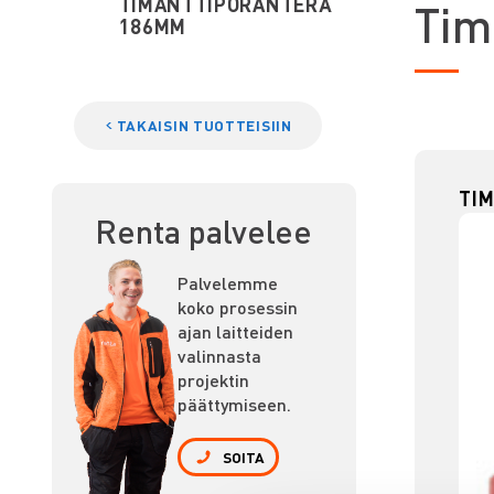
TIMANTTIPORANTERÄ
T
im
186MM
TAKAISIN TUOTTEISIIN
TI
Renta palvelee
Palvelemme
koko prosessin
ajan laitteiden
valinnasta
projektin
päättymiseen.
SOITA