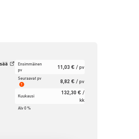
isää
Ensimmäinen
11,03 €
/ pv
pv
Seuraavat pv
8,82 €
/ pv
?
132,30 €
/
Kuukausi
kk
Alv 0 %