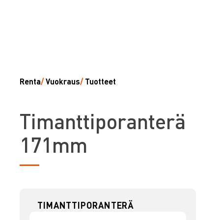
Renta
/
Vuokraus
/
Tuotteet
T
imanttiporanterä
171mm
TIMANTTIPORANTERÄ