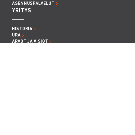
ASENNUSPALVELUT
YRITYS
HISTORIA
URA
ARVOT JA VISIOT
TAPAMME TOIMIA
RENTTAAJA PODCAST
ARTIKKELIT JA UUTISET
LASKUTUSTIEDOT
TIETOSUOJA JA EVÄSTEET