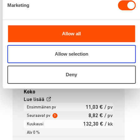
Marketing
Allow all
Allow selection
Deny
Koko
Lue lisää
11,03 €
/ pv
Ensimmäinen pv
8,82 €
/ pv
Seuraavat pv
?
132,30 €
/ kk
Kuukausi
Alv 0 %