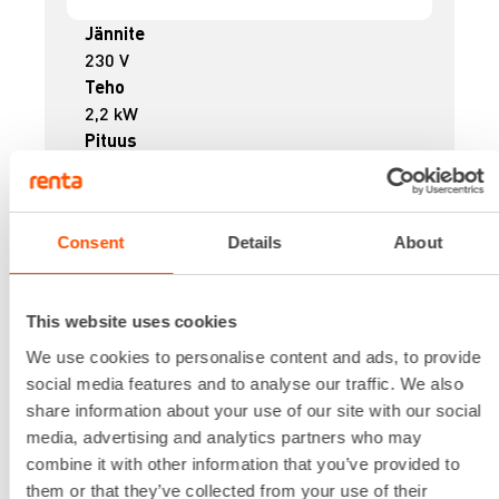
Jännite
230 V
Teho
2,2 kW
Pituus
516 mm
Leveys
129 mm
Consent
Details
About
Korkeus
159 mm
Lataa lisää
This website uses cookies
89,58 €
/ pv
Ensimmäinen pv
We use cookies to personalise content and ads, to provide
71,66 €
/ pv
Seuraavat pv
?
social media features and to analyse our traffic. We also
1.146,60 €
/ kk
Kuukausi
share information about your use of our site with our social
Alv 0 %
media, advertising and analytics partners who may
combine it with other information that you’ve provided to
VUOKRAA
them or that they’ve collected from your use of their